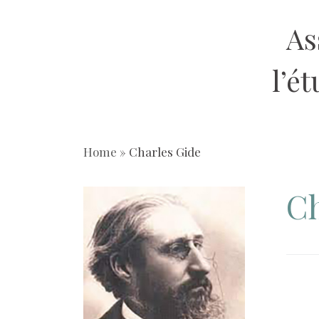
Skip
As
to
content
l’é
Home
»
Charles Gide
Ch