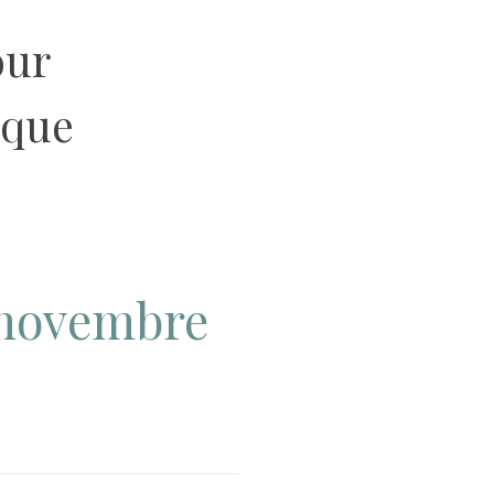
our
ique
 novembre