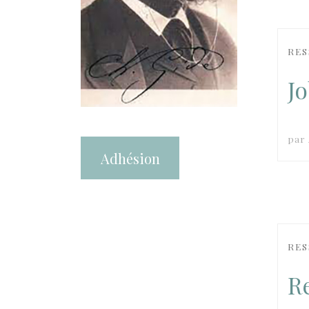
RES
J
par
Adhésion
RES
R