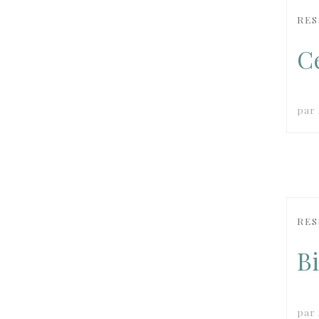
RES
C
par
RES
B
par