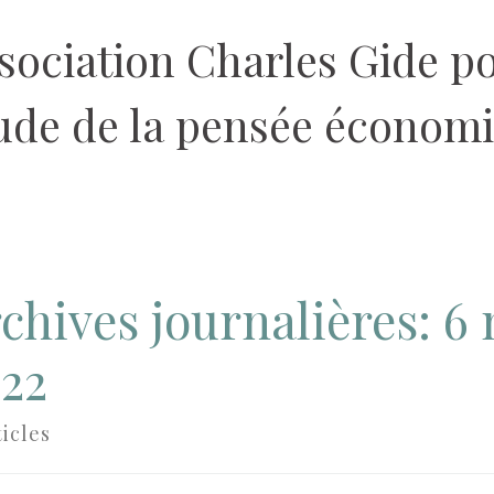
sociation Charles Gide p
tude de la pensée économ
chives journalières:
6
22
ticles