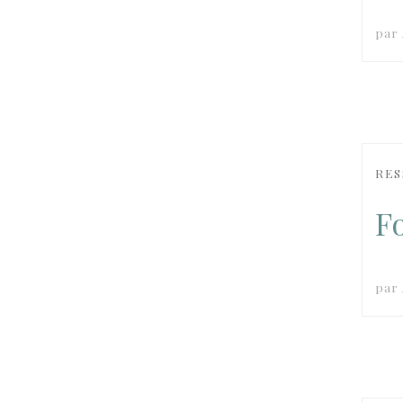
par
RES
F
par