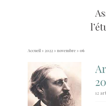
Aller
As
au
contenu
l’é
Accueil
»
2022
»
novembre
»
06
Ar
20
12 ar