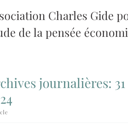
sociation Charles Gide p
tude de la pensée économ
chives journalières:
31
24
icle