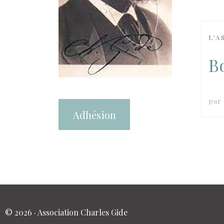
L'A
B
par
Adhésion
© 2026 · Association Charles Gide