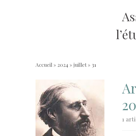
Aller
As
au
contenu
l’é
Accueil
»
2024
»
juillet
»
31
Ar
20
1 art