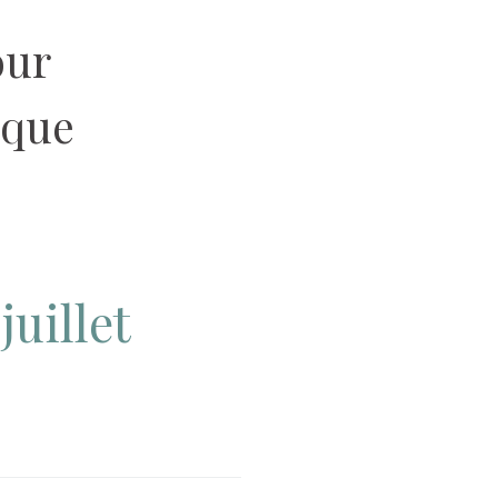
our
ique
 juillet