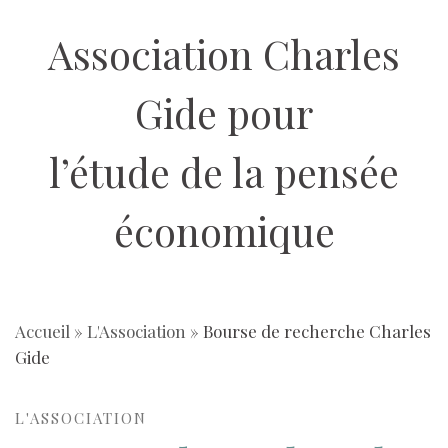
Aller
Association Charles
au
contenu
Gide pour
l’étude de la pensée
économique
Accueil
»
L'Association
»
Bourse de recherche Charles
Gide
L'ASSOCIATION