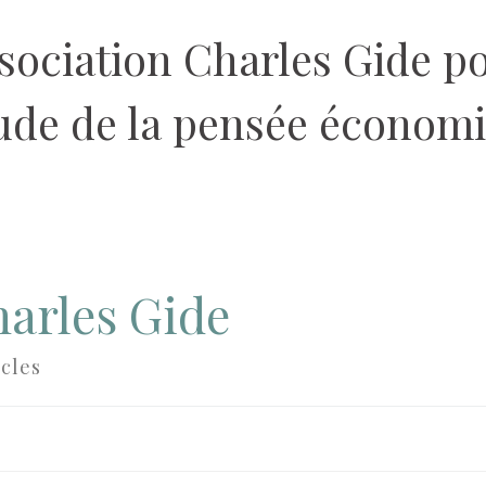
sociation Charles Gide p
tude de la pensée économ
arles Gide
icles