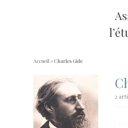
Aller
As
au
contenu
l’é
Accueil
»
Charles Gide
Ch
2 art