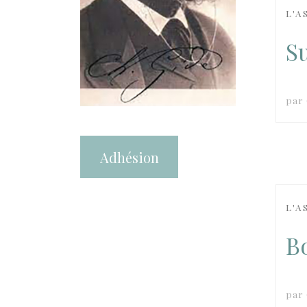
L'A
S
par
Adhésion
L'A
B
par