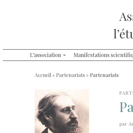
Aller
As
au
contenu
l’é
L’association
Manifestations scientifi
Accueil
»
Partenariats
»
Partenariats
PART
Pa
par
A