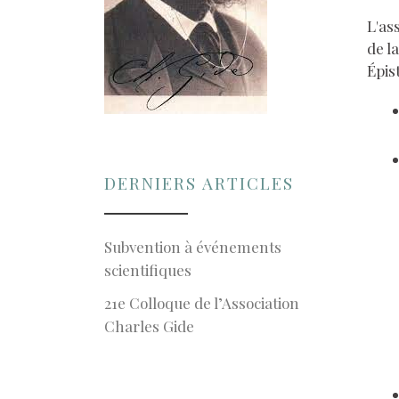
L'as
de l
Épis
DERNIERS ARTICLES
Subvention à événements
scientifiques
21e Colloque de l’Association
Charles Gide