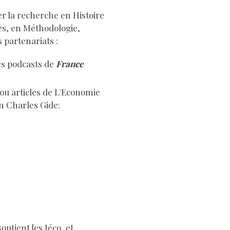
er la recherche en Histoire
s, en Méthodologie,
 partenariats :
es podcasts de
France
ou articles de L'Economie
on Charles Gide:
outient les Jéco, et