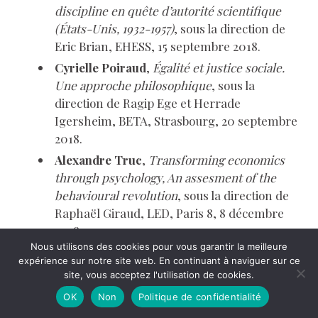
discipline en quête d’autorité scientifique
(États-Unis, 1932-1957)
, sous la direction de
Eric Brian, EHESS, 15 septembre 2018.
Cyrielle Poiraud
,
Égalité et justice sociale.
Une approche philosophique
, sous la
direction de Ragip Ege et Herrade
Igersheim, BETA, Strasbourg, 20 septembre
2018.
Alexandre Truc
,
Transforming economics
through psychology, An assesment of the
behavioural revolution
, sous la direction de
Raphaël Giraud, LED, Paris 8, 8 décembre
2018.
Nous utilisons des cookies pour vous garantir la meilleure
expérience sur notre site web. En continuant à naviguer sur ce
site, vous acceptez l'utilisation de cookies.
OK
Non
Politique de confidentialité