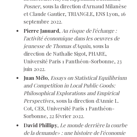
Posner
, sous la direction d'Arnaud Milanèse
et Claude Gautier, TRIANGLE, ENS Lyon, 16
septembre 2022.
Pierre Januard
,
Au risque de l'échange :
l'activité économique dans les oeuvres de
jeunesse de Thomas d'Aquin
, sous la
direction de Nathalie Sigot, PHARE,
Université Paris 1 Panthéon-Sorbonne, 23
juin 2022.
Juan Mélo
,
Essays on Statistical Equilibrium
and Competition in Local Public Goods:
Philosophical Explorations and Empirical
Perspectives
, sous la direction d'Annie L.
Cot, CES, Université Paris 1 Panthéon-
Sorbonne, 22 février 2022.
David Phillipy
,
Le monde derrière la courbe
de la demande» : une histoire de l’économie