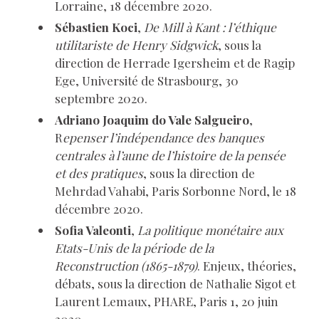
Lorraine, 18 décembre 2020.
Sébastien Koci
,
De Mill à Kant : l’éthique
utilitariste de Henry Sidgwick
, sous la
direction de Herrade Igersheim et de Ragip
Ege, Université de Strasbourg, 30
septembre 2020.
Adriano Joaquim do Vale Salgueiro
,
R
epenser l’indépendance des banques
centrales à l’aune de l’histoire de la pensée
et des pratiques
, sous la direction de
Mehrdad Vahabi, Paris Sorbonne Nord, le 18
décembre 2020.
Sofia Valeonti
,
La politique monétaire aux
Etats-Unis de la période de la
Reconstruction (1865-1879)
. Enjeux, théories,
débats, sous la direction de Nathalie Sigot et
Laurent Lemaux, PHARE, Paris 1, 20 juin
2020.