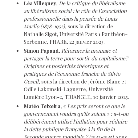
Léa Villequey
,
De la critique du libéralisme
au libéralisme social : le rôle de l’association
professionnelle dans la pensée de Louis
Marlio (1878-1952)
, sous la direction de
Nathalie Sigot, Université Paris 1 Panthéon-
Sorbonne, PHARE, 22 janvier 2025.
Simon Papaud
,
Réformer la monnaie et
partager la terre pour sortir du capitalisme?
Origines et postérités théoriques et
pratiques de l'économie franche de Silvio
Gesell
, sous la direction de Jérôme Blanc et
Odile Lakomski-Laguerre, Université
Lumière Lyon-2, TRIANGLE,
10 janvier 2025
.
Matéo Teixeira
, «
Les prix seront ce que le
gouvernement voudra qu'ils soient » : a-t-on
délibérément utilisé l'inflation pour réduire
la dette publique française à la fin de la
Seconde guerre mondiale ? (1943-1945)
, sous